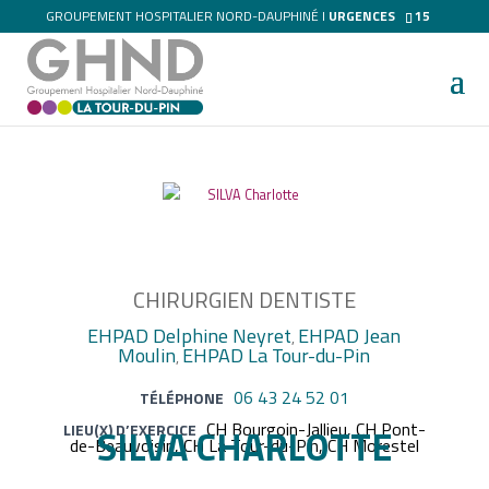
GROUPEMENT HOSPITALIER NORD-DAUPHINÉ I
URGENCES
15
CHIRURGIEN DENTISTE
EHPAD Delphine Neyret
EHPAD Jean
,
Moulin
EHPAD La Tour-du-Pin
,
06 43 24 52 01
TÉLÉPHONE
CH Bourgoin-Jallieu, CH Pont-
LIEU(X) D’EXERCICE
SILVA CHARLOTTE
de-Beauvoisin, CH La Tour-du-Pin, CH Morestel