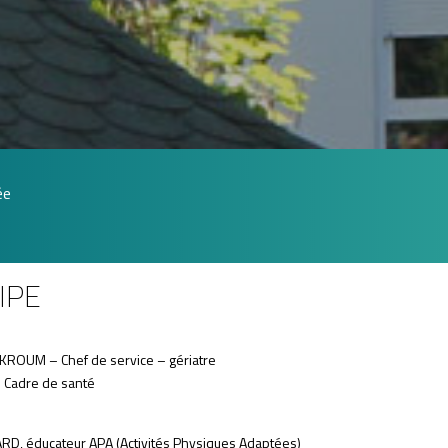
ée
IPE
OUM – Chef de service – gériatre
 Cadre de santé
RD, éducateur APA (Activités Physiques Adaptées)