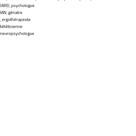
DARD, psychologue
AN, gériatre
, ergothérapeute
diététicienne
, neuropsychologue