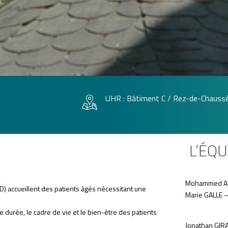
UHR : Bâtiment C / Rez-de-Chauss
L’ÉQU
Mohammed AKR
) accueillent des patients âgés nécessitant une
Marie GALLE –
 durée, le cadre de vie et le bien-être des patients
Jonathan GIRA