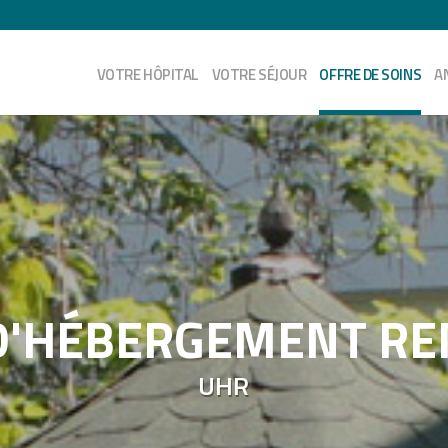
VOTRE HÔPITAL
VOTRE SÉJOUR
OFFRE DE SOINS
A
D'HÉBERGEMENT R
UHR